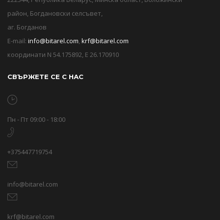
район, Богдановски селсъвет,
аг. Богданов
E-mail:
info@bitarel.com
,
krf@bitarel.com
координати N 54.175892, E 26.170910
СВЪРЖЕТЕ СЕ С НАС
Пн - Пт 09:00 - 18:00
+375447719754
info@bitarel.com
krf@bitarel.com