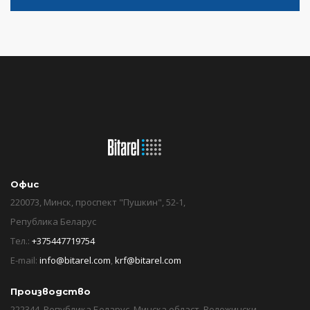
Офис
220073, Минск, проспект "Пушкин", 52-1,
Република Беларус
Тел.:
+375447719754
E-mail:
info@bitarel.com
,
krf@bitarel.com
Производство
222344, Република Беларус, Минска област, Воложински